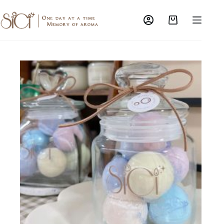
跳
至
購
主
物
要
車
內
容