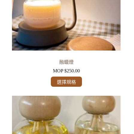
融蠟燈
MOP $
250.00
此
選擇規格
產
品
有
多
種
款
式。