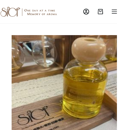
跳
至
購
主
物
要
車
內
容