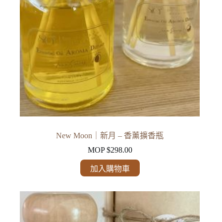
可
在
產
品
頁
面
選
擇
選
項
New Moon｜新月 – 香薰擴香瓶
MOP $
298.00
加入購物車